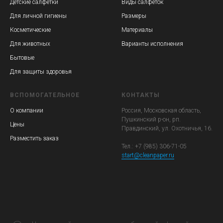
Детские салфетки
Виды салфеток
Для личной гигиены
Размеры
Косметические
Материалы
Для животных
Варианты исполнения
Бытовые
Для защиты здоровья
ВСПОМОГАТЕЛЬНОЕ
КОНТАКТЫ
О компании
Россия, Московская область,
Пушкинский р-он, рп.
Цены
Правдинский, ул. Охотничья, 16.
Разместить заказ
Тел.: +7 (985) 306-71-05
start@cleanpaper.ru