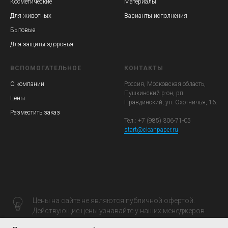
Косметические
Материалы
Для животных
Варианты исполнения
Бытовые
Для защиты здоровья
ВСПОМОГАТЕЛЬНОЕ
КОНТАКТЫ
О компании
Россия, Московская область,
Пушкинский р-он, рп.
Цены
Правдинский, ул. Охотничья, 16.
Разместить заказ
Тел.: +7 (985) 306-71-05
start@cleanpaper.ru
Цены на сайте не являются публичной офертой.
Действующие цены узнавайте у наших менеджеров