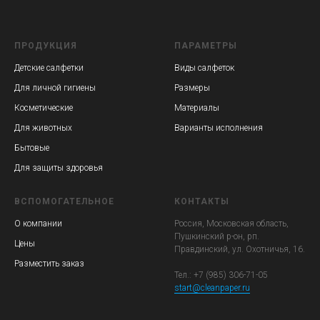
ПРОДУКЦИЯ
ПАРАМЕТРЫ
Детские салфетки
Виды салфеток
Для личной гигиены
Размеры
Косметические
Материалы
Для животных
Варианты исполнения
Бытовые
Для защиты здоровья
ВСПОМОГАТЕЛЬНОЕ
КОНТАКТЫ
О компании
Россия, Московская область,
Пушкинский р-он, рп.
Цены
Правдинский, ул. Охотничья, 16.
Разместить заказ
Тел.: +7 (985) 306-71-05
start@cleanpaper.ru