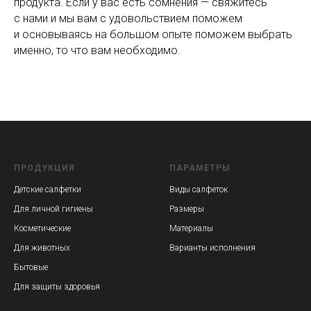
продукта. Если у вас есть сомнения — свяжитесь
с нами и мы вам с удовольствием поможем
и основываясь на большом опыте поможем выбрать
именно, то что вам необходимо.
ПРОДУКЦИЯ
ПАРАМЕТРЫ
Детские салфетки
Виды салфеток
Для личной гигиены
Размеры
Косметические
Материалы
Для животных
Варианты исполнения
Бытовые
Для защиты здоровья